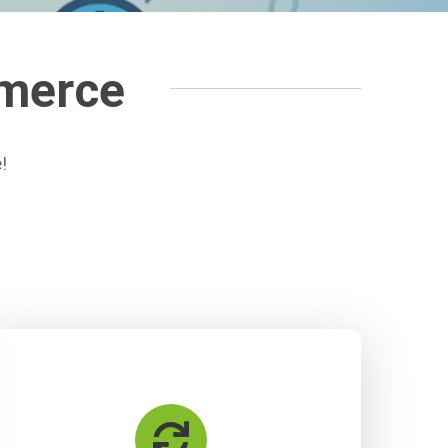
merce
!