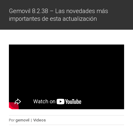
Skip
Gemovil 8.2.38 – Las novedades más
to
importantes de esta actualización
content
Por
gemovil
|
Videos